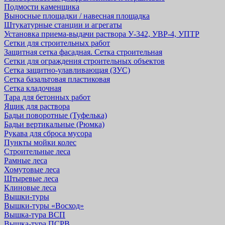
Подмости каменщика
Выносные площадки / навесная площадка
Штукатурные станции и агрегаты
Установка приема-выдачи раствора У-342, УВР-4, УПТР
Сетки для строительных работ
Защитная cетка фасадная. Сетка строительная
Сетки для ограждения строительных объектов
Сетка защитно-улавливающая (ЗУС)
Сетка базальтовая пластиковая
Сетка кладочная
Тара для бетонных работ
Ящик для раствора
Бадьи поворотные (Туфелька)
Бадьи вертикальные (Рюмка)
Рукава для сброса мусора
Пункты мойки колес
Строительные леса
Рамные леса
Хомутовые леса
Штыревые леса
Клиновые леса
Вышки-туры
Вышки-туры «Восход»
Вышка-тура ВСП
Вышка-тура ПСРВ