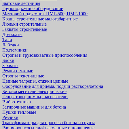
Бытовые лестницы
Грузоподъемное оборудование
Мачтовой подъемник ПМГ-500, ПМГ-1000
Краны строительные малогабаритные
Люльки строительные
Захваты строительные
Домкраты
Тали
Лебедки
Подъемники
Стропы и грузозахватные приспособления
Блоки
Захваты
Ремни стяжные
Стропы текстильные
Цепные талрепы, стяжки цепные
Оборудование для приема, подачи раствора/бетона
Бетоносмесители электрические
Генераторы, помпы, нагреватели
Вибротехника
Затирочные машины для бетона
Пушки тепловые
Резчики
Трансформаторы для прогрева бетона и грунта
Растворонасосы диафрагменные и поршневые