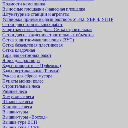
Подмости каменщика
Выносные площадки / навесная площадка
Штукатурные станции и агрегаты
Установка приема-выдачи раствора У-342, УВР-4, УПТР
Сетки для строительных работ
Защитная cетка фасадная. Сетка строительная
Сетки для ограждения строительных объектов
Сетка защитно-улавливающая (ЗУС)
Сетка базальтовая пластиковая
Сетка кладочная
Тара для бетонных работ
Ящик для раствора
Бадьи поворотные (Туфелька)
Бадьи вертикальные (Рюмка)
Рукава для сброса мусора
Пункты мойки колес
Строительные леса
Рамные леса
Хомутовые леса
Штыревые леса
Клиновые леса
Вышки-туры
Вышки-туры «Восход»
Вышка-тура ВСП
Вышка-тура ПСРВ