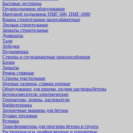
Бытовые лестницы
Грузоподъемное оборудование
Мачтовой подъемник ПМГ-500, ПМГ-1000
Краны строительные малогабаритные
Люльки строительные
Захваты строительные
Домкраты
Тали
Лебедки
Подъемники
Стропы и грузозахватные приспособления
Блоки
Захваты
Ремни стяжные
Стропы текстильные
Цепные талрепы, стяжки цепные
Оборудование для приема, подачи раствора/бетона
Бетоносмесители электрические
Генераторы, помпы, нагреватели
Вибротехника
Затирочные машины для бетона
Пушки тепловые
Резчики
Трансформаторы для прогрева бетона и грунта
Растворонасосы диафрагменные и поршневые